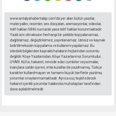
www.antalyahabertakip.com'da yer alan bütün yazılar,
materyaller, resimler, ses dosyaları, animasyonlar, videolar,
telif hakları 5846 numaralı yasa telif hakları korunmaktadır.
Yazılı izni olmaksızın herhangi bir şekilde kopyalanamaz,
dağıtılamaz, değiştirilemez, yayınlanamaz. İzinsiz ve kaynak
belirtilmeksizin kopyalama ve kullanımı yapılamaz. Bu
sitedeki bilgilerden kaynaklı hataların hiçbirinden sorumlu
değildir. Köşe Yazılarından, Köşe Yazarlarımız Sorumludur...
UYARI: Küfür, hakaret, rencide edici cümleler veya imalar,
inançlara saldırı içeren, imla kuralları ile yazılmamış, Türkçe
karakter kullanılmayan ve tamamı büyük harflerle yazılmış
yorumlar onaylanmamaktadır. Ayrıca suç teşkil edecek
hakaret içerikli yorumlar hakkında muhatapları tarafından
dava açılabilmektedir.