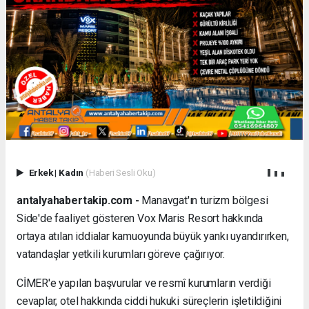
Erkek
|
Kadın
(Haberi Sesli Oku)
antalyahabertakip.com -
Manavgat'ın turizm bölgesi
Side'de faaliyet gösteren Vox Maris Resort hakkında
ortaya atılan iddialar kamuoyunda büyük yankı uyandırırken,
vatandaşlar yetkili kurumları göreve çağırıyor.
CİMER'e yapılan başvurular ve resmî kurumların verdiği
cevaplar, otel hakkında ciddi hukuki süreçlerin işletildiğini