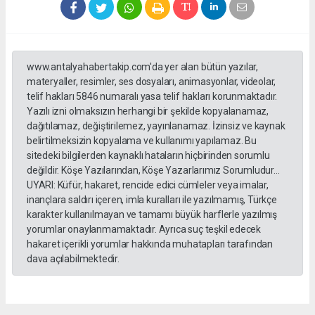
www.antalyahabertakip.com'da yer alan bütün yazılar,
materyaller, resimler, ses dosyaları, animasyonlar, videolar,
telif hakları 5846 numaralı yasa telif hakları korunmaktadır.
Yazılı izni olmaksızın herhangi bir şekilde kopyalanamaz,
dağıtılamaz, değiştirilemez, yayınlanamaz. İzinsiz ve kaynak
belirtilmeksizin kopyalama ve kullanımı yapılamaz. Bu
sitedeki bilgilerden kaynaklı hataların hiçbirinden sorumlu
değildir. Köşe Yazılarından, Köşe Yazarlarımız Sorumludur...
UYARI: Küfür, hakaret, rencide edici cümleler veya imalar,
inançlara saldırı içeren, imla kuralları ile yazılmamış, Türkçe
karakter kullanılmayan ve tamamı büyük harflerle yazılmış
yorumlar onaylanmamaktadır. Ayrıca suç teşkil edecek
hakaret içerikli yorumlar hakkında muhatapları tarafından
dava açılabilmektedir.