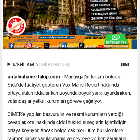
Erkek
|
Kadın
(Haberi Sesli Oku)
antalyahabertakip.com -
Manavgat'ın turizm bölgesi
Side'de faaliyet gösteren Vox Maris Resort hakkında
ortaya atılan iddialar kamuoyunda büyük yankı uyandırırken,
vatandaşlar yetkili kurumları göreve çağırıyor.
CİMER'e yapılan başvurular ve resmî kurumların verdiği
cevaplar, otel hakkında ciddi hukuki süreçlerin işletildiğini
ortaya koyuyor. Ancak bölge sakinleri, tüm bu işlemlere
rağmen kaçak yapılaşmanın ve çevreye verilen zararların