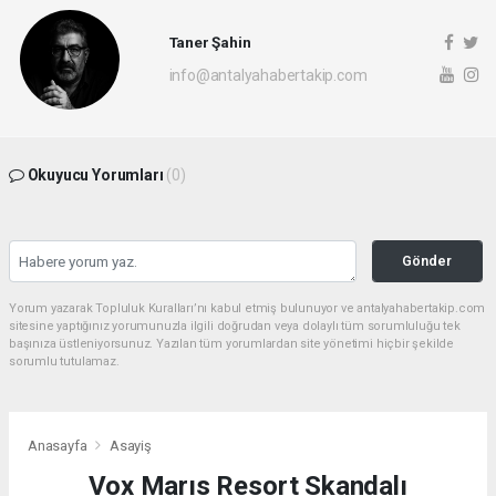
Taner Şahin
info@antalyahabertakip.com
Okuyucu Yorumları
(0)
Gönder
Yorum yazarak Topluluk Kuralları’nı kabul etmiş bulunuyor ve antalyahabertakip.com
sitesine yaptığınız yorumunuzla ilgili doğrudan veya dolaylı tüm sorumluluğu tek
başınıza üstleniyorsunuz. Yazılan tüm yorumlardan site yönetimi hiçbir şekilde
sorumlu tutulamaz.
Anasayfa
Asayiş
Vox Marıs Resort Skandalı