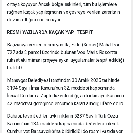
ortaya koyuyor. Ancak bölge sakinleri, tüm bu işlemlere
rağmen kaçak yapılaşmanın ve çevreye verilen zararların
devam ettiğini öne sürüyor.
RESMİ YAZILARDA KAÇAK YAPI TESPİTİ
Başvuruya verilen resmi yanıtta, Side (Kemer) Mahallesi
727 ada 2 parsel üzerinde bulunan Vox Maris Resort'ta
ruhsat eki mimari projeye aykırı uygulamalar tespit edildiği
belirtildi.
Manavgat Belediyesi tarafından 30 Aralık 2025 tarihinde
3194 Sayılı İmar Kanunu'nun 32. maddesi kapsamında
İnşaat Durdurma Zaptı düzenlendiği, ardından aynı kanunun
42. maddesi gereğince encümen kararı alındığı ifade edildi.
Dahası, tespit edilen aykırılıkların 5237 Sayılı Türk Ceza
Kanunu'nun 184. maddesi kapsamında değerlendirilerek
Cumhuriyet Başsavcılığı'na bildirildiği de resmi yazıda yer