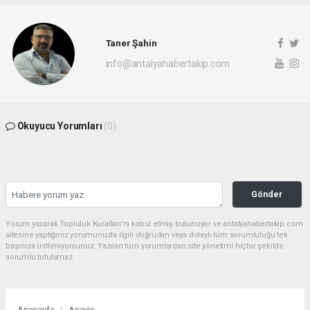
Taner Şahin
info@antalyahabertakip.com
Okuyucu Yorumları
(0)
Gönder
Yorum yazarak Topluluk Kuralları’nı kabul etmiş bulunuyor ve antalyahabertakip.com
sitesine yaptığınız yorumunuzla ilgili doğrudan veya dolaylı tüm sorumluluğu tek
başınıza üstleniyorsunuz. Yazılan tüm yorumlardan site yönetimi hiçbir şekilde
sorumlu tutulamaz.
Anasayfa
Asayiş