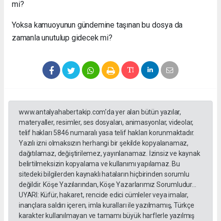
mi?
Yoksa kamuoyunun gündemine taşınan bu dosya da
zamanla unutulup gidecek mi?
www.antalyahabertakip.com'da yer alan bütün yazılar,
materyaller, resimler, ses dosyaları, animasyonlar, videolar,
telif hakları 5846 numaralı yasa telif hakları korunmaktadır.
Yazılı izni olmaksızın herhangi bir şekilde kopyalanamaz,
dağıtılamaz, değiştirilemez, yayınlanamaz. İzinsiz ve kaynak
belirtilmeksizin kopyalama ve kullanımı yapılamaz. Bu
sitedeki bilgilerden kaynaklı hataların hiçbirinden sorumlu
değildir. Köşe Yazılarından, Köşe Yazarlarımız Sorumludur...
UYARI: Küfür, hakaret, rencide edici cümleler veya imalar,
inançlara saldırı içeren, imla kuralları ile yazılmamış, Türkçe
karakter kullanılmayan ve tamamı büyük harflerle yazılmış