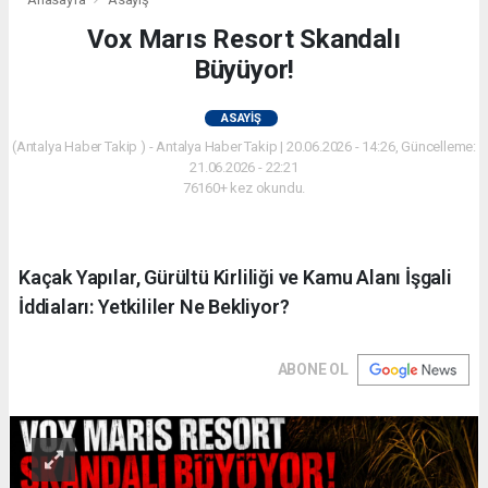
Vox Marıs Resort Skandalı
Büyüyor!
ASAYIŞ
(Antalya Haber Takip ) - Antalya Haber Takip | 20.06.2026 - 14:26, Güncelleme:
21.06.2026 - 22:21
76160+ kez okundu.
Kaçak Yapılar, Gürültü Kirliliği ve Kamu Alanı İşgali
İddiaları: Yetkililer Ne Bekliyor?
ABONE OL