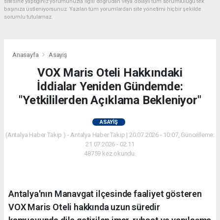
sitesine yaptığınız yorumunuzla ilgili doğrudan veya dolaylı tüm sorumluluğu tek
başınıza üstleniyorsunuz. Yazılan tüm yorumlardan site yönetimi hiçbir şekilde
sorumlu tutulamaz.
Anasayfa
Asayiş
VOX Maris Oteli Hakkındaki
İddialar Yeniden Gündemde:
"Yetkililerden Açıklama Bekleniyor"
ASAYIŞ
(Antalya Haber Takip ) - Antalya Haber Takip | 20.07.2026 - 10:07, Güncelleme:
21.07.2026 - 02:11
48759 kez okundu.
Antalya'nın Manavgat ilçesinde faaliyet gösteren
VOX Maris Oteli hakkında uzun süredir