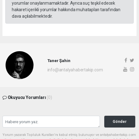
yorumlar onaylanmamaktadır. Ayrıca suç teşkil edecek
hakaret içerikli yorumlar hakkında muhatapları tarafından
dava açılabilmektedir.
Taner Şahin
info@antalyahabertakip.com
Okuyucu Yorumları
(0)
Gönder
Yorum yazarak Topluluk Kuralları’nı kabul etmiş bulunuyor ve antalyahabertakip.com