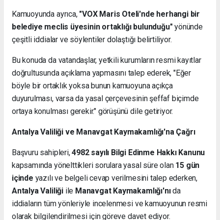
Kamuoyunda ayrıca,
"VOX Maris Oteli'nde herhangi bir
belediye meclis üyesinin ortaklığı bulunduğu"
yönünde
çeşitli iddialar ve söylentiler dolaştığı belirtiliyor.
Bu konuda da vatandaşlar, yetkili kurumların resmi kayıtlar
doğrultusunda açıklama yapmasını talep ederek, "Eğer
böyle bir ortaklık yoksa bunun kamuoyuna açıkça
duyurulması, varsa da yasal çerçevesinin şeffaf biçimde
ortaya konulması gerekir." görüşünü dile getiriyor.
Antalya Valiliği ve Manavgat Kaymakamlığı'na Çağrı
Başvuru sahipleri,
4982 sayılı Bilgi Edinme Hakkı Kanunu
kapsamında yönelttikleri sorulara yasal süre olan
15 gün
içinde
yazılı ve belgeli cevap verilmesini talep ederken,
Antalya Valiliği
ile
Manavgat Kaymakamlığı'nı
da
iddiaların tüm yönleriyle incelenmesi ve kamuoyunun resmi
olarak bilgilendirilmesi için göreve davet ediyor.