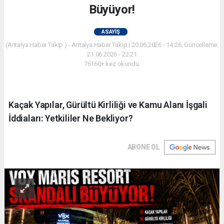
Büyüyor!
ASAYIŞ
(Antalya Haber Takip ) - Antalya Haber Takip | 20.06.2026 - 14:26, Güncelleme:
21.06.2026 - 22:21
76160+ kez okundu.
Kaçak Yapılar, Gürültü Kirliliği ve Kamu Alanı İşgali
İddiaları: Yetkililer Ne Bekliyor?
ABONE OL