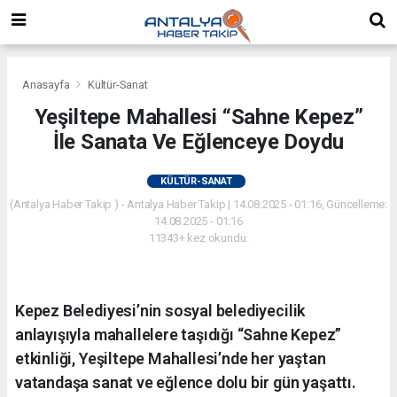
Anasayfa
Kültür-Sanat
Yeşiltepe Mahallesi “Sahne Kepez”
İle Sanata Ve Eğlenceye Doydu
KÜLTÜR-SANAT
(Antalya Haber Takip ) - Antalya Haber Takip | 14.08.2025 - 01:16, Güncelleme:
14.08.2025 - 01:16
11343+ kez okundu.
Kepez Belediyesi’nin sosyal belediyecilik
anlayışıyla mahallelere taşıdığı “Sahne Kepez”
etkinliği, Yeşiltepe Mahallesi’nde her yaştan
vatandaşa sanat ve eğlence dolu bir gün yaşattı.