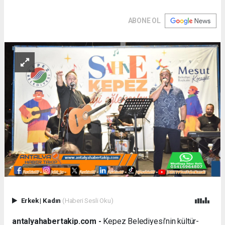
ABONE OL
Erkek
|
Kadın
(Haberi Sesli Oku)
antalyahabertakip.com -
Kepez Belediyesi’nin kültür-