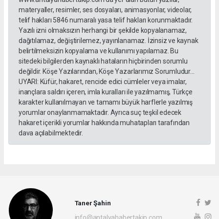
materyaller, resimler, ses dosyaları, animasyonlar, videolar,
telif hakları 5846 numaralı yasa telif hakları korunmaktadır.
Yazılı izni olmaksızın herhangi bir şekilde kopyalanamaz,
dağıtılamaz, değiştirilemez, yayınlanamaz. İzinsiz ve kaynak
belirtilmeksizin kopyalama ve kullanımı yapılamaz. Bu
sitedeki bilgilerden kaynaklı hataların hiçbirinden sorumlu
değildir. Köşe Yazılarından, Köşe Yazarlarımız Sorumludur...
UYARI: Küfür, hakaret, rencide edici cümleler veya imalar,
inançlara saldırı içeren, imla kuralları ile yazılmamış, Türkçe
karakter kullanılmayan ve tamamı büyük harflerle yazılmış
yorumlar onaylanmamaktadır. Ayrıca suç teşkil edecek
hakaret içerikli yorumlar hakkında muhatapları tarafından
dava açılabilmektedir.
Taner Şahin
info@antalyahabertakip.com