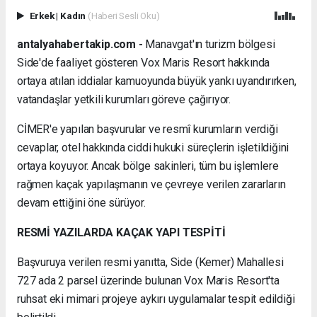
Erkek
|
Kadın
(Haberi Sesli Oku)
antalyahabertakip.com -
Manavgat'ın turizm bölgesi
Side'de faaliyet gösteren Vox Maris Resort hakkında
ortaya atılan iddialar kamuoyunda büyük yankı uyandırırken,
vatandaşlar yetkili kurumları göreve çağırıyor.
CİMER'e yapılan başvurular ve resmî kurumların verdiği
cevaplar, otel hakkında ciddi hukuki süreçlerin işletildiğini
ortaya koyuyor. Ancak bölge sakinleri, tüm bu işlemlere
rağmen kaçak yapılaşmanın ve çevreye verilen zararların
devam ettiğini öne sürüyor.
RESMİ YAZILARDA KAÇAK YAPI TESPİTİ
Başvuruya verilen resmi yanıtta, Side (Kemer) Mahallesi
727 ada 2 parsel üzerinde bulunan Vox Maris Resort'ta
ruhsat eki mimari projeye aykırı uygulamalar tespit edildiği