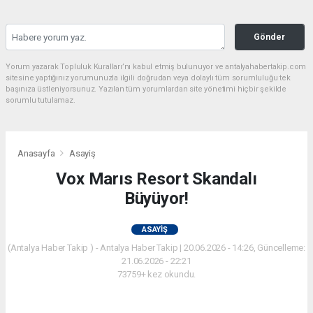
Gönder
Yorum yazarak Topluluk Kuralları’nı kabul etmiş bulunuyor ve antalyahabertakip.com
sitesine yaptığınız yorumunuzla ilgili doğrudan veya dolaylı tüm sorumluluğu tek
başınıza üstleniyorsunuz. Yazılan tüm yorumlardan site yönetimi hiçbir şekilde
sorumlu tutulamaz.
Anasayfa
Asayiş
Vox Marıs Resort Skandalı
Büyüyor!
ASAYIŞ
(Antalya Haber Takip ) - Antalya Haber Takip | 20.06.2026 - 14:26, Güncelleme:
21.06.2026 - 22:21
73759+ kez okundu.