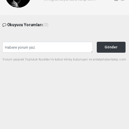
Okuyucu Yorumları
(0)
Gönder
Yorum yazarak Topluluk Kuralları’nı kabul etmiş bulunuyor ve antalyahabertakip.com
sitesine yaptığınız yorumunuzla ilgili doğrudan veya dolaylı tüm sorumluluğu tek
başınıza üstleniyorsunuz. Yazılan tüm yorumlardan site yönetimi hiçbir şekilde
sorumlu tutulamaz.
haber paketi
haber scripti
haber yazılımı
Tüm hakları saklı tutulmaktadır.Copyright 2026©
Haber Yazılımı:
Web Aksiyon ®