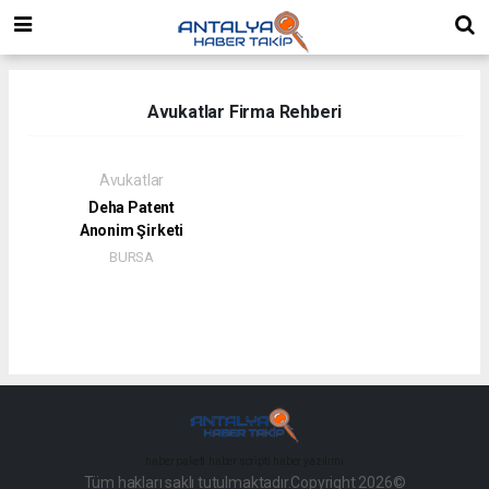
Avukatlar Firma Rehberi
Avukatlar
Deha Patent
Anonim Şirketi
BURSA
haber paketi
haber scripti
haber yazılımı
Tüm hakları saklı tutulmaktadır.Copyright 2026©