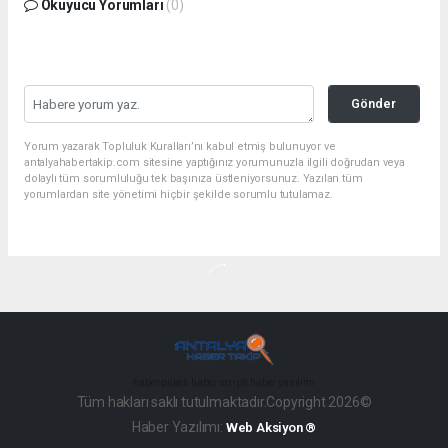
Okuyucu Yorumları
(0)
Gönder
Yorum yazarak Topluluk Kuralları’nı kabul etmiş bulunuyor ve
antalyahabertakip.com sitesine yaptığınız yorumunuzla ilgili doğrudan veya
dolaylı tüm sorumluluğu tek başınıza üstleniyorsunuz. Yazılan tüm
yorumlardan site yönetimi hiçbir şekilde sorumlu tutulamaz.
haber paketi
haber scripti
haber yazılımı
Tüm hakları saklı tutulmaktadır.Copyright 2026©
Haber Yazılımı:
Web Aksiyon ®