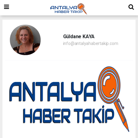
Güldane KAYA
info@antalyahabertakip.com