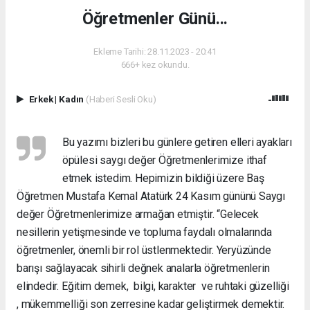
Öğretmenler Günü...
Ekleme Tarihi: 28.11.2023 - 20:41
666+ kez okundu.
Erkek
|
Kadın
(Haberi Sesli Oku)
Bu yazımı bizleri bu günlere getiren elleri ayakları
öpülesi saygı değer Öğretmenlerimize ithaf
etmek istedim. Hepimizin bildiği üzere Baş
Öğretmen Mustafa Kemal Atatürk 24 Kasım gününü Saygı
değer Öğretmenlerimize armağan etmiştir. “Gelecek
nesillerin yetişmesinde ve topluma faydalı olmalarında
öğretmenler, önemli bir rol üstlenmektedir. Yeryüzünde
barışı sağlayacak sihirli değnek analarla öğretmenlerin
elindedir. Eğitim demek, bilgi, karakter ve ruhtaki güzelliği
, mükemmelliği son zerresine kadar geliştirmek demektir.