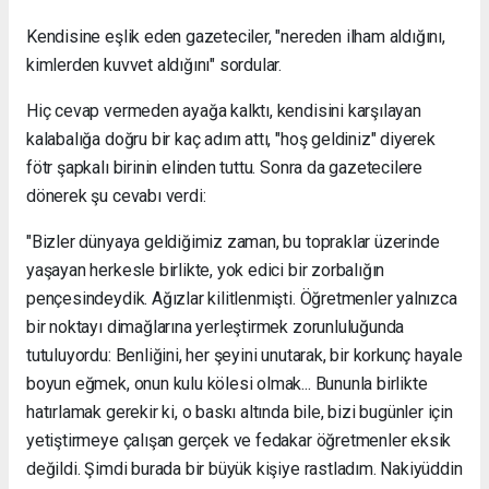
Kendisine eşlik eden gazeteciler, "nereden ilham aldığını,
kimlerden kuvvet aldığını" sordular.
Hiç cevap vermeden ayağa kalktı, kendisini karşılayan
kalabalığa doğru bir kaç adım attı, "hoş geldiniz" diyerek
fötr şapkalı birinin elinden tuttu. Sonra da gazetecilere
dönerek şu cevabı verdi:
"Bizler dünyaya geldiğimiz zaman, bu topraklar üzerinde
yaşayan herkesle birlikte, yok edici bir zorbalığın
pençesindeydik. Ağızlar kilitlenmişti. Öğretmenler yalnızca
bir noktayı dimağlarına yerleştirmek zorunluluğunda
tutuluyordu: Benliğini, her şeyini unutarak, bir korkunç hayale
boyun eğmek, onun kulu kölesi olmak... Bununla birlikte
hatırlamak gerekir ki, o baskı altında bile, bizi bugünler için
yetiştirmeye çalışan gerçek ve fedakar öğretmenler eksik
değildi. Şimdi burada bir büyük kişiye rastladım. Nakiyüddin