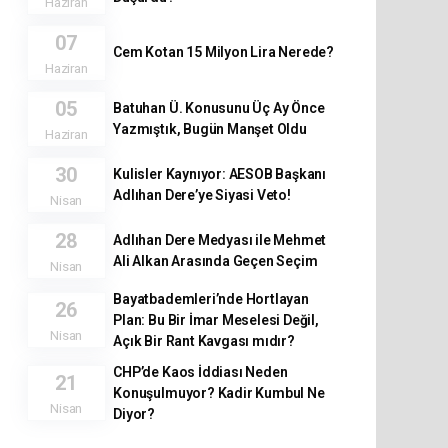
Haziran
07
Cem Kotan 15 Milyon Lira Nerede?
Haziran
05
Batuhan Ü. Konusunu Üç Ay Önce
Yazmıştık, Bugün Manşet Oldu
Haziran
30
Kulisler Kaynıyor: AESOB Başkanı
Adlıhan Dere’ye Siyasi Veto!
Nisan
28
Adlıhan Dere Medyası ile Mehmet
Ali Alkan Arasında Geçen Seçim
Nisan
Bayatbademleri’nde Hortlayan
26
Plan: Bu Bir İmar Meselesi Değil,
Nisan
Açık Bir Rant Kavgası mıdır?
CHP’de Kaos İddiası Neden
21
Konuşulmuyor? Kadir Kumbul Ne
Nisan
Diyor?