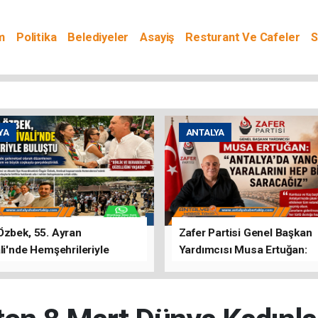
m
Politika
Belediyeler
Asayiş
Resturant Ve Cafeler
S
YA
ANTALYA
Özbek, 55. Ayran
Zafer Partisi Genel Başkan
li'nde Hemşehrileriyle
Yardımcısı Musa Ertuğan:
u
"Antalya'da Yangının Yarala
Birlikte Saracağız"