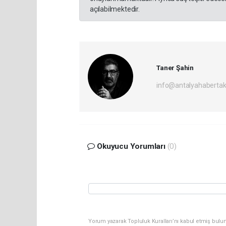
açılabilmektedir.
Taner Şahin
info@antalyahabertak
Okuyucu Yorumları
(0)
Yorum yazarak Topluluk Kuralları’nı kabul etmiş bulun