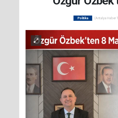
Özgür Özbek’
(Antalya Haber T
Politika