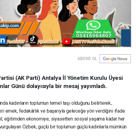
ABONE OL
artisi (AK Parti) Antalya İl Yönetim Kurulu Üyesi
lar Günü dolayısıyla bir mesaj yayımladı.
da kadınların toplumun temel taşı olduğunu belirterek,
leri emek, fedakârlık ve başarıyla geleceğe yön verdiğini ifade
eğil; eğitimden ekonomiye, siyasetten sosyal yaşama kadar her
 vurgulayan Özbek, güçlü bir toplumun güçlü kadınlarla mümkün