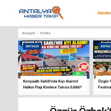
Günde
Egitim
Anasayfa
Politika
ANTALYA
ANTAL
Konyaaltı Sahili'nde Kıyı Alarmı!
Özgür 
Halkın Plajı Kimlere Tahsis Edildi?
Festiva
Buluşt