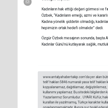
Kadınların hak ettiği değeri görmesi ve fı
Özbek, “Kadınların emeği, azmi ve kararl
Kadına yönelik şiddetin olmadığı, kadınla
hepimizin ortak hedefi olmalıdır.” dedi.
Özgür Özbek mesajının sonunda, başta An
Kadınlar Günü’nü kutlayarak sağlık, mutluluk
www.antalyahabertakip.com'da yer alan bütün 
telif hakları 5846 numaralı yasa telif hakları
kopyalanamaz, dağıtılamaz, değiştirilemez, 
kullanımı yapılamaz. Bu sitedeki bilgilerden 
Yazarlarımız Sorumludur... UYARI: Küfür, hakar
kuralları ile yazılmamış, Türkçe karakter ku
onaylanmamaktadır. Ayrıca suç teşkil edecek