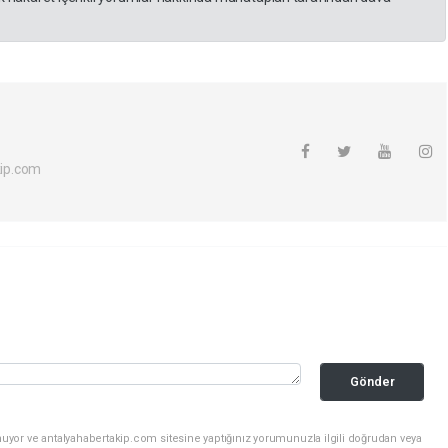
ip.com
Gönder
uyor ve antalyahabertakip.com sitesine yaptığınız yorumunuzla ilgili doğrudan veya