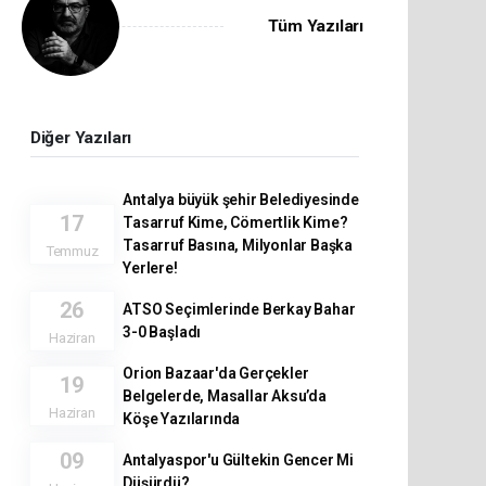
Tüm Yazıları
Diğer Yazıları
Antalya büyük şehir Belediyesinde
17
Tasarruf Kime, Cömertlik Kime?
Tasarruf Basına, Milyonlar Başka
Temmuz
Yerlere!
26
ATSO Seçimlerinde Berkay Bahar
3-0 Başladı
Haziran
Orion Bazaar'da Gerçekler
19
Belgelerde, Masallar Aksu’da
Haziran
Köşe Yazılarında
09
Antalyaspor'u Gültekin Gencer Mi
Düşürdü?