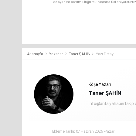
dolaylı tüm sorumluluğu tek başınıza üstleniyorsunuz
Anasayfa
Yazarlar
Taner ŞAHİN
Yazı Detayı
Köşe Yazarı
Taner ŞAHİN
info@antalyahabertakip
Ekleme Tarihi: 07 Haziran 2026 -Pazar