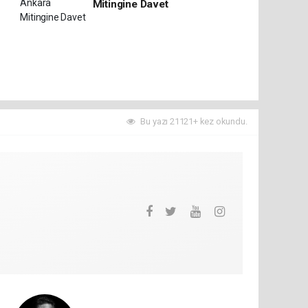
Mitingine Davet
Bu yazı 21121+ kez okundu.