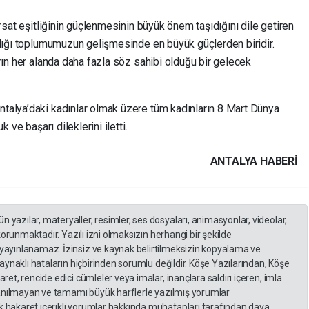
rsat eşitliğinin güçlenmesinin büyük önem taşıdığını dile getiren
ılığı toplumumuzun gelişmesinde en büyük güçlerden biridir.
rın her alanda daha fazla söz sahibi olduğu bir gelecek
talya’daki kadınlar olmak üzere tüm kadınların 8 Mart Dünya
 ve başarı dileklerini iletti.
ANTALYA HABERİ
yazılar, materyaller, resimler, ses dosyaları, animasyonlar, videolar,
 korunmaktadır. Yazılı izni olmaksızın herhangi bir şekilde
yayınlanamaz. İzinsiz ve kaynak belirtilmeksizin kopyalama ve
kaynaklı hataların hiçbirinden sorumlu değildir. Köşe Yazılarından, Köşe
et, rencide edici cümleler veya imalar, inançlara saldırı içeren, imla
llanılmayan ve tamamı büyük harflerle yazılmış yorumlar
 hakaret içerikli yorumlar hakkında muhatapları tarafından dava