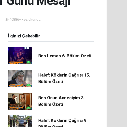
r Günü Mesajı
46886+ kez okundu.
İlginizi Çekebilir
Ben Leman 6. Bölüm Özeti
Halef: Köklerin Çağrısı 15.
Bölüm Özeti
Ben Onun Annesiyim 3.
Bölüm Özeti
Halef: Köklerin Çağrısı 9.