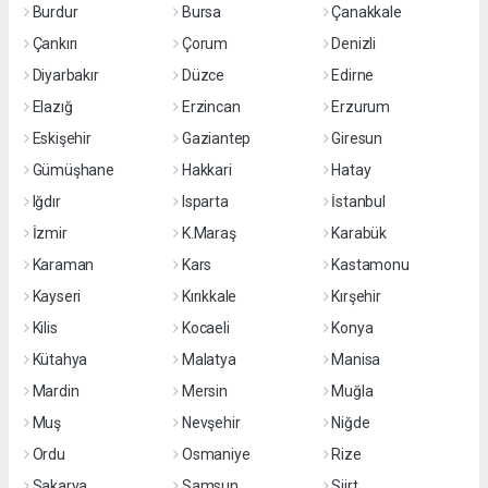
Burdur
Bursa
Çanakkale
Çankırı
Çorum
Denizli
Diyarbakır
Düzce
Edirne
Elazığ
Erzincan
Erzurum
Eskişehir
Gaziantep
Giresun
Gümüşhane
Hakkari
Hatay
Iğdır
Isparta
İstanbul
İzmir
K.Maraş
Karabük
Karaman
Kars
Kastamonu
Kayseri
Kırıkkale
Kırşehir
Kilis
Kocaeli
Konya
Kütahya
Malatya
Manisa
Mardin
Mersin
Muğla
Muş
Nevşehir
Niğde
Ordu
Osmaniye
Rize
Sakarya
Samsun
Siirt