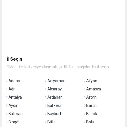
İl Seçin
Diğer il ile ilgili veriye ulaşmak için lütfen aşağıdan bir il seçin
Adana
Adıyaman
Afyon
Ağrı
Aksaray
Amasya
Antalya
Ardahan
Artvin
Aydın
Balıkesir
Bartın
Batman
Bayburt
Bilecik
Bingöl
Bitlis
Bolu