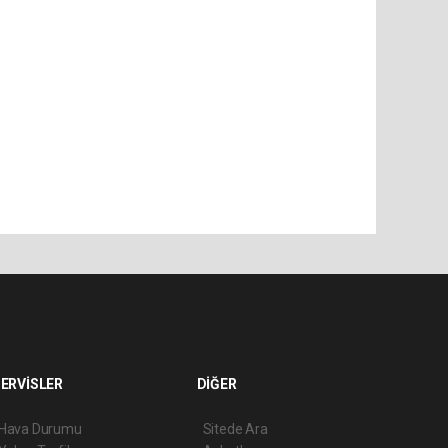
ERVİSLER
DİĞER
Hava Durumu
Sitede Ara