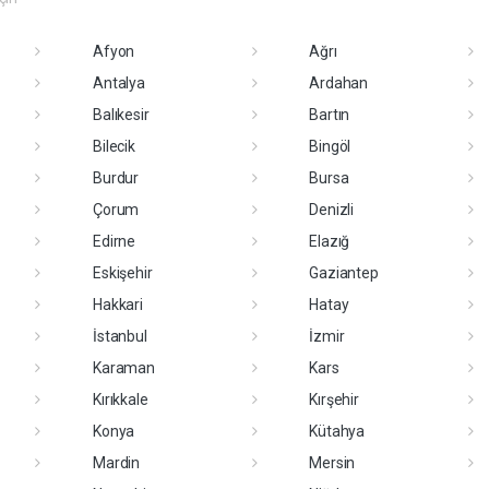
Afyon
Ağrı
Antalya
Ardahan
Balıkesir
Bartın
Bilecik
Bingöl
Burdur
Bursa
Çorum
Denizli
Edirne
Elazığ
Eskişehir
Gaziantep
Hakkari
Hatay
İstanbul
İzmir
Karaman
Kars
Kırıkkale
Kırşehir
Konya
Kütahya
Mardin
Mersin