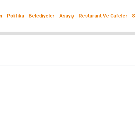
m
Politika
Belediyeler
Asayiş
Resturant Ve Cafeler
S