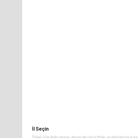
İl Seçin
Diğer il ile ilgili veriye ulaşmak için lütfen aşağıdan bir il s