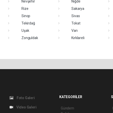
Nevşehir
Niğde
Rize
Sakarya
Sinop
Sivas
Tekirdağ
Tokat
Uşak
Van
Zonguldak
Kırklareli
KATEGORİLER
S
Foto Galeri
Video Galeri
Gündem