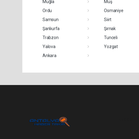
Muğla
Muş
Ordu
Osmaniye
Samsun
Siirt
Şanlıurfa
Şırnak
Trabzon
Tunceli
Yalova
Yozgat
Ankara
Pro-0.023