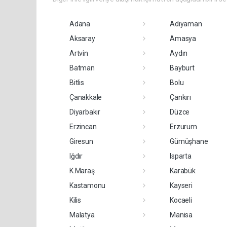
Adana
Adıyaman
Aksaray
Amasya
Artvin
Aydın
Batman
Bayburt
Bitlis
Bolu
Çanakkale
Çankırı
Diyarbakır
Düzce
Erzincan
Erzurum
Giresun
Gümüşhane
Iğdır
Isparta
K.Maraş
Karabük
Kastamonu
Kayseri
Kilis
Kocaeli
Malatya
Manisa