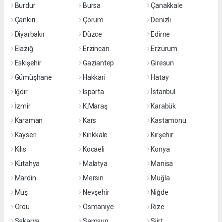
Burdur
Bursa
Çanakkale
Çankırı
Çorum
Denizli
Diyarbakır
Düzce
Edirne
Elazığ
Erzincan
Erzurum
Eskişehir
Gaziantep
Giresun
Gümüşhane
Hakkari
Hatay
Iğdır
Isparta
İstanbul
İzmir
K.Maraş
Karabük
Karaman
Kars
Kastamonu
Kayseri
Kırıkkale
Kırşehir
Kilis
Kocaeli
Konya
Kütahya
Malatya
Manisa
Mardin
Mersin
Muğla
Muş
Nevşehir
Niğde
Ordu
Osmaniye
Rize
Sakarya
Samsun
Siirt