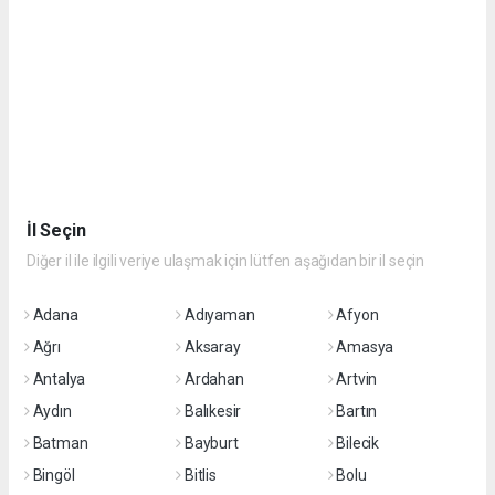
İl Seçin
Diğer il ile ilgili veriye ulaşmak için lütfen aşağıdan bir il seçin
Adana
Adıyaman
Afyon
Ağrı
Aksaray
Amasya
Antalya
Ardahan
Artvin
Aydın
Balıkesir
Bartın
Batman
Bayburt
Bilecik
Bingöl
Bitlis
Bolu