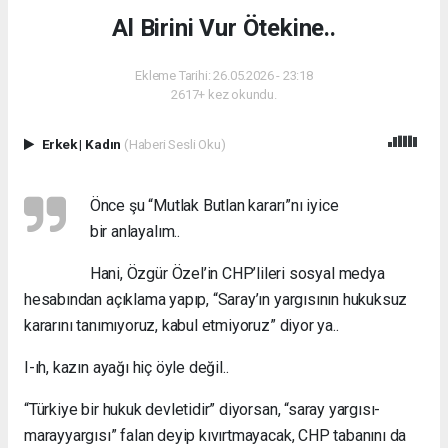
Al Birini Vur Ötekine..
Ekleme Tarihi: 26.05.2026 - 23:18
2617+ kez okundu.
Erkek
|
Kadın
(Haberi Sesli Oku)
Önce şu “Mutlak Butlan kararı”nı iyice
bir anlayalım..
Hani, Özgür Özel’in CHP’lileri sosyal medya
hesabından açıklama yapıp, “Saray’ın yargısının hukuksuz
kararını tanımıyoruz, kabul etmiyoruz” diyor ya..
I-ıh, kazın ayağı hiç öyle değil..
“Türkiye bir hukuk devletidir” diyorsan, “saray yargısı-
marayyargısı” falan deyip kıvırtmayacak, CHP tabanını da