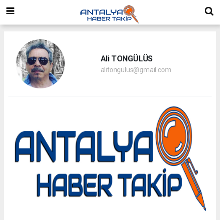
Ali TONGÜLÜS
alitongulus@gmail.com