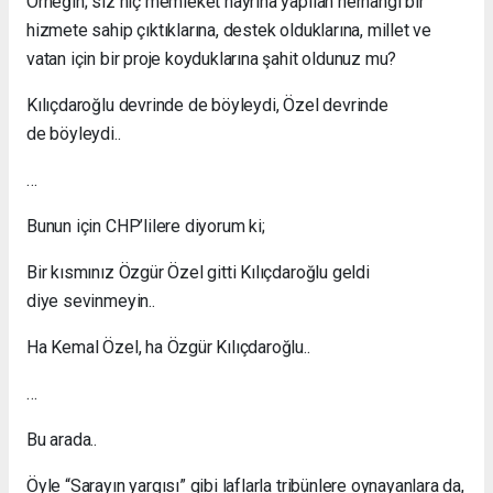
Örneğin; siz hiç memleket hayrına yapılan herhangi bir
hizmete sahip çıktıklarına, destek olduklarına, millet ve
vatan için bir proje koyduklarına şahit oldunuz mu?
Kılıçdaroğlu devrinde de böyleydi, Özel devrinde
de böyleydi..
…
Bunun için CHP’lilere diyorum ki;
Bir kısmınız Özgür Özel gitti Kılıçdaroğlu geldi
diye sevinmeyin..
Ha Kemal Özel, ha Özgür Kılıçdaroğlu..
…
Bu arada..
Öyle “Sarayın yargısı” gibi laflarla tribünlere oynayanlara da,