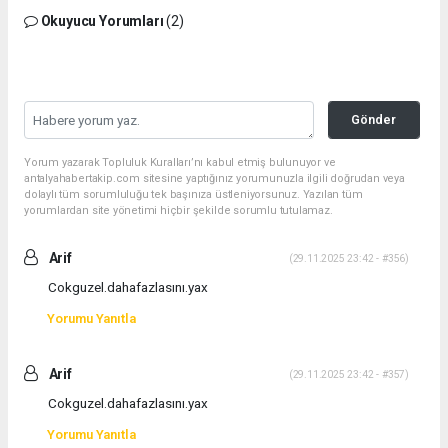
Okuyucu Yorumları
(2)
Gönder
Yorum yazarak Topluluk Kuralları’nı kabul etmiş bulunuyor ve
antalyahabertakip.com sitesine yaptığınız yorumunuzla ilgili doğrudan veya
dolaylı tüm sorumluluğu tek başınıza üstleniyorsunuz. Yazılan tüm
yorumlardan site yönetimi hiçbir şekilde sorumlu tutulamaz.
Arif
(29.11.2025 23:42 - #356)
Cokguzel.dahafazlasını.yax
Yorumu Yanıtla
Arif
(29.11.2025 23:42 - #357)
Cokguzel.dahafazlasını.yax
Yorumu Yanıtla