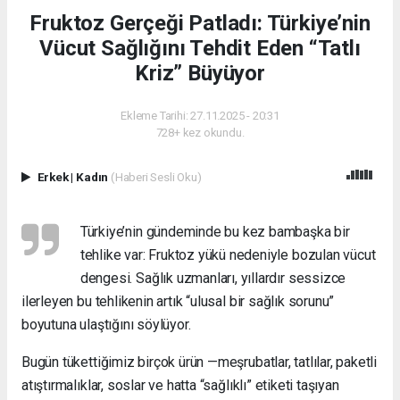
Fruktoz Gerçeği Patladı: Türkiye’nin
Vücut Sağlığını Tehdit Eden “Tatlı
Kriz” Büyüyor
Ekleme Tarihi: 27.11.2025 - 20:31
728+ kez okundu.
Erkek
|
Kadın
(Haberi Sesli Oku)
Türkiye’nin gündeminde bu kez bambaşka bir
tehlike var: Fruktoz yükü nedeniyle bozulan vücut
dengesi. Sağlık uzmanları, yıllardır sessizce
ilerleyen bu tehlikenin artık “ulusal bir sağlık sorunu”
boyutuna ulaştığını söylüyor.
Bugün tükettiğimiz birçok ürün —meşrubatlar, tatlılar, paketli
atıştırmalıklar, soslar ve hatta “sağlıklı” etiketi taşıyan