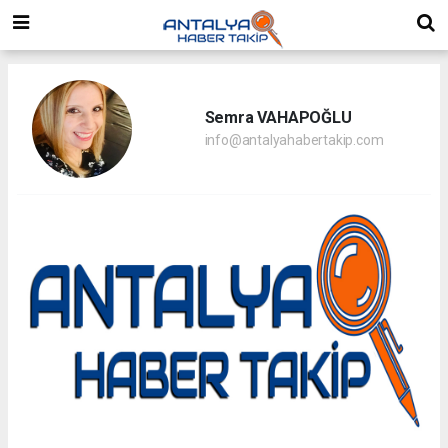
Semra VAHAPOĞLU
info@antalyahabertakip.com