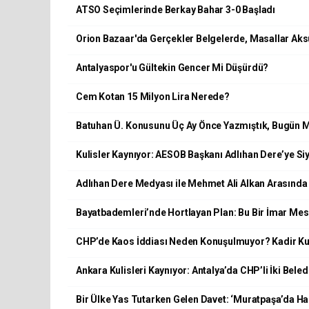
ATSO Seçimlerinde Berkay Bahar 3-0 Başladı
Orion Bazaar'da Gerçekler Belgelerde, Masallar Aks
Antalyaspor'u Gültekin Gencer Mi Düşürdü?
Cem Kotan 15 Milyon Lira Nerede?
Batuhan Ü. Konusunu Üç Ay Önce Yazmıştık, Bugün 
Kulisler Kaynıyor: AESOB Başkanı Adlıhan Dere’ye Siy
Adlıhan Dere Medyası ile Mehmet Ali Alkan Arasınd
Bayatbademleri’nde Hortlayan Plan: Bu Bir İmar Mese
CHP’de Kaos İddiası Neden Konuşulmuyor? Kadir K
Ankara Kulisleri Kaynıyor: Antalya’da CHP’li İki Bele
Bir Ülke Yas Tutarken Gelen Davet: ‘Muratpaşa’da Ham