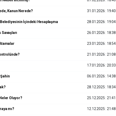
an Neden İncinmiş?
07.02.2026 : 18:40
rede, Kanun Nerede?
31.01.2026 : 19:40
 Belediyesinin İçindeki Hesaplaşma
28.01.2026 : 19:04
s Savaşları
26.01.2026 : 18:38
 Atamalar
23.01.2026 : 18:54
Kontrolünde?
21.01.2026 : 21:08
17.01.2026 : 20:33
 Şahin
06.01.2026 : 14:38
cak?
28.12.2025 : 18:34
Neler Oluyor?
25.12.2025 : 21:41
araya mı?
12.12.2025 : 21:48