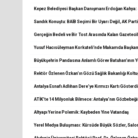
Kepez Belediyesi Başkan Danışmanı Erdoğan Kahya: 
Sandık Konuştu: BAİB Seçimi Bir Uyarı Değil, AK Part
Gerçeğin Bedeli ve Bir Tost Arasında Kalan Gazetecil
Yusuf Hacısüleyman Korkuteli’nde Makamda Başkan 
Büyükşehrin Pandasına Anlamlı Görev Batuhan’ının Y
Rektör Özlenen Özkan’ın Gözü Sağlık Bakanlığı Kolt
Antalya Esnafı Adlıhan Dere’ye Kırmızı Kartı Gösterd
ATİK’te 14 Milyonluk Bilmece: Antalya’nın Gözbebeğ
Altyapı Yerine Polemik: Kaybeden Yine Vatandaş
Yerel Medya Buluşması: Kürsüde Büyük Sözler, Salo