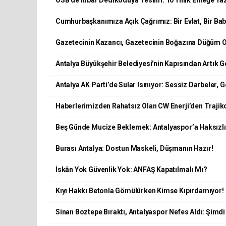
OSB’de İtibar Dedikoduya Teslim: 10 Yıllık Emeğe Yaz
Cumhurbaşkanımıza Açık Çağrımız: Bir Evlat, Bir Ba
Gazetecinin Kazancı, Gazetecinin Boğazına Düğüm 
Antalya Büyükşehir Belediyesi'nin Kapısından Artık
Antalya AK Parti’de Sular Isınıyor: Sessiz Darbeler, 
Haberlerimizden Rahatsız Olan CW Enerji’den Trajik
Beş Günde Mucize Beklemek: Antalyaspor’a Haksızlık
Burası Antalya: Dostun Maskeli, Düşmanın Hazır!
İskân Yok Güvenlik Yok: ANFAŞ Kapatılmalı Mı?
Kıyı Hakkı Betonla Gömülürken Kimse Kıpırdamıyor!
Sinan Boztepe Bıraktı, Antalyaspor Nefes Aldı: Şimd