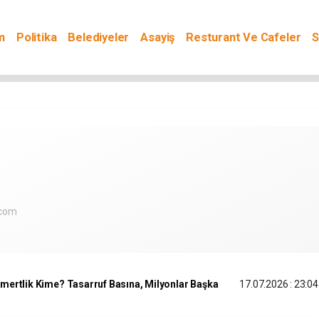
m
Politika
Belediyeler
Asayiş
Resturant Ve Cafeler
S
.com
ömertlik Kime? Tasarruf Basına, Milyonlar Başka
17.07.2026 : 23:04