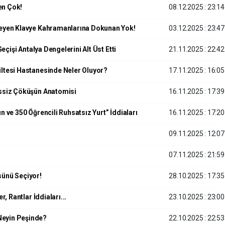
en Çok!
08.12.2025 : 23:14
leyen Klavye Kahramanlarına Dokunan Yok!
03.12.2025 : 23:47
eçişi Antalya Dengelerini Alt Üst Etti
21.11.2025 : 22:42
ültesi Hastanesinde Neler Oluyor?
17.11.2025 : 16:05
essiz Çöküşün Anatomisi
16.11.2025 : 17:39
 ve 350 Öğrencili Ruhsatsız Yurt” İddiaları
16.11.2025 : 17:20
09.11.2025 : 12:07
07.11.2025 : 21:59
sünü Seçiyor!
28.10.2025 : 17:35
, Rantlar İddiaları...
23.10.2025 : 23:00
Neyin Peşinde?
22.10.2025 : 22:53