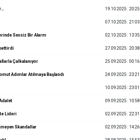
r…
19.10.2025 : 20:25
07.10.2025 : 21:03
erinde Sessiz Bir Alarm
02.10.2025 : 13:35
ettirdi
27.09.2025 : 20:38
allarla Çalkalanıyor
25.09.2025 : 00:16
a Somut Adımlar Atılmaya Başlandı
24.09.2025 : 23:21
10.09.2025 : 23:01
 Adalet
09.09.2025 : 10:58
e Lideri
02.09.2025 : 22:31
itmeyen Skandallar
02.09.2025 : 14:26