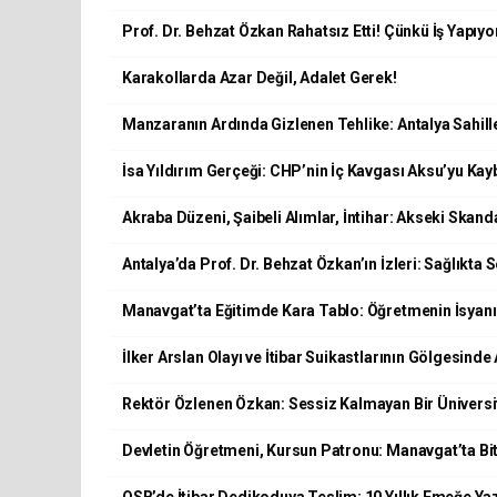
Prof. Dr. Behzat Özkan Rahatsız Etti! Çünkü İş Yapıyo
Karakollarda Azar Değil, Adalet Gerek!
Manzaranın Ardında Gizlenen Tehlike: Antalya Sahill
İsa Yıldırım Gerçeği: CHP’nin İç Kavgası Aksu’yu Kayb
Akraba Düzeni, Şaibeli Alımlar, İntihar: Akseki Skand
Antalya’da Prof. Dr. Behzat Özkan’ın İzleri: Sağlıkt
Manavgat’ta Eğitimde Kara Tablo: Öğretmenin İsyanı
İlker Arslan Olayı ve İtibar Suikastlarının Gölgesinde
Rektör Özlenen Özkan: Sessiz Kalmayan Bir Üniversit
Devletin Öğretmeni, Kursun Patronu: Manavgat’ta B