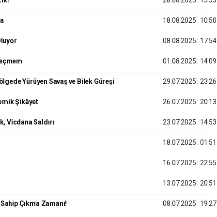
ık!
28.08.2025 : 15:53
ba
18.08.2025 : 10:50
Oluyor
08.08.2025 : 17:54
 Geçmem
01.08.2025 : 14:09
Gölgede Yürüyen Savaş ve Bilek Güreşi
29.07.2025 : 23:26
omik Şikâyet
26.07.2025 : 20:13
, Vicdana Saldırı
23.07.2025 : 14:53
18.07.2025 : 01:51
16.07.2025 : 22:55
13.07.2025 : 20:51
i Sahip Çıkma Zamanı!
08.07.2025 : 19:27