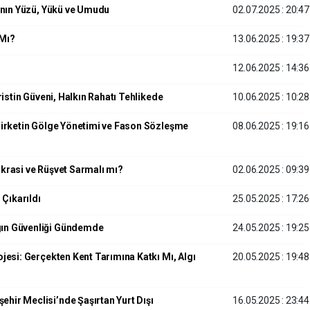
tının Yüzü, Yükü ve Umudu
02.07.2025 : 20:47
 Mı?
13.06.2025 : 19:37
12.06.2025 : 14:36
ristin Güveni, Halkın Rahatı Tehlikede
10.06.2025 : 10:28
 Şirketin Gölge Yönetimi ve Fason Sözleşme
08.06.2025 : 19:16
okrasi ve Rüşvet Sarmalı mı?
02.06.2025 : 09:39
 Çıkarıldı
25.05.2025 : 17:26
gın Güvenliği Gündemde
24.05.2025 : 19:25
ojesi: Gerçekten Kent Tarımına Katkı Mı, Algı
20.05.2025 : 19:48
hir Meclisi’nde Şaşırtan Yurt Dışı
16.05.2025 : 23:44