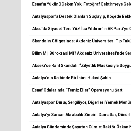
Esnafın Yükünü Çeken Yok, Fotoğraf Çektirmeye Gel
Antalyaspor’a Destek Olanları Suçlayıp, Köşede Bek
Aksu’da Siyaset Ters Yüz! İsa Yıldırım’ın AK Parti’ye G
Skandalın Gölgesinde: Akdeniz Üniversitesi Tıp Fak
Bilim Mi, Bürokrasi Mi? Akdeniz Üniversitesi’nde S
Akseki’de Rant Skandalı: “Zilyetlik Maskesiyle Soygun
Antalya’nın Kalbinde Bir İsim: Hulusi Şahin
Esnaf Odalarında “Temiz Eller” Operasyonu Şart
Antalyaspor Duruş Sergiliyor, Diğerleri Yemek Menü
Antalya’yı Sarsan Akrabalık Zinciri: Damatlar, Dünürler
Antalya Gündeminde Şaşırtan Cümle: Rektör Özkan 