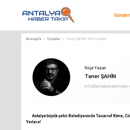
Günde
Egitim
Anasayfa
Yazarlar
Taner ŞAHİN Tüm Yazıları
Köşe Yazarı
Taner ŞAHİN
info@antalyahabertakip
Antalya büyük şehir Belediyesinde Tasarruf Kime, C
Yerlere!